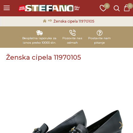
0
0
Ženska cipela 11970105
Besplatna isporuka za
Pozovite nas
Postavite nam
iznos preko 10000 din.
odmah
pitanje
Ženska cipela 11970105