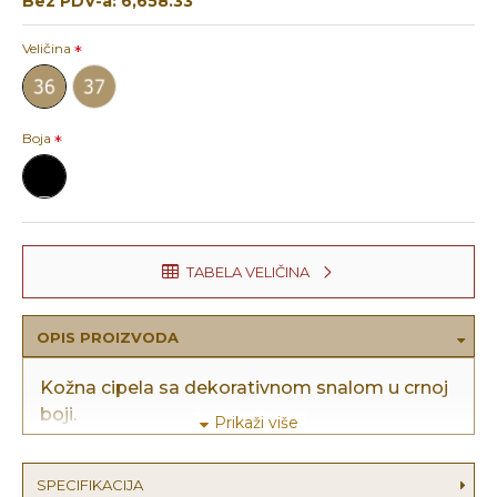
Bez PDV-a: 6,658.33
Veličina
Boja
TABELA VELIČINA
OPIS PROIZVODA
Kožna cipela sa dekorativnom snalom u crnoj
boji.
SPECIFIKACIJA