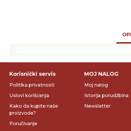
OP
-
Korisnički servis
MOJ NALOG
Politika privatnosti
Moj nalog
Uslovi korišćenja
Istorija porudžbina
Kako da kupite naše
Newsletter
proizvode?
Poručivanje