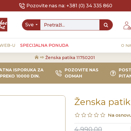
Pozovite nas na: +381 (0) 34 335 860
Sve
 WEB-U
SPECIJALNA PONUDA
O N
Ženska patika 11750201
ATNA ISPORUKA ZA
POZOVITE NAS
POST
PREKO 10000 DIN.
ODMAH
PITA
Ženska patik
Na osnovu
4,990.00