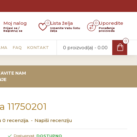
Moj nalog
Lista želja
Uporedite
0
0
Prijavi se /
Izmenite Vašu listu
Poređenje
Registruj se
želja
proizvoda
0
0 proizvod(a) - 0.00
AMA
FAQ
KONTAKT
AVITE NAM
NJE
a 11750201
 0 recenzija.
-
Napiši recenziju
DOSTUPNO
Dostupnost: