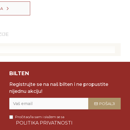
NA
IJE
BILTEN
Registrujte se na naš bilten i ne propustite
nijednu akciju!
POŠALJI
Pročitao/la sam i slažem se sa
POLITIKA PRIVATNOSTI