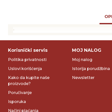
OP
-
Korisnički servis
MOJ NALOG
Politika privatnosti
Moj nalog
Uslovi korišćenja
Istorija porudžbina
Kako da kupite naše
Newsletter
proizvode?
Poručivanje
Isporuka
Načini plaćanja