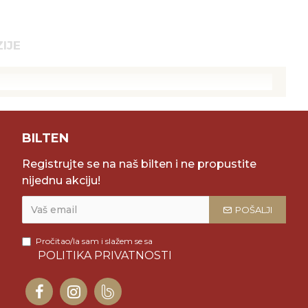
IJE
BILTEN
Registrujte se na naš bilten i ne propustite
nijednu akciju!
POŠALJI
Pročitao/la sam i slažem se sa
POLITIKA PRIVATNOSTI