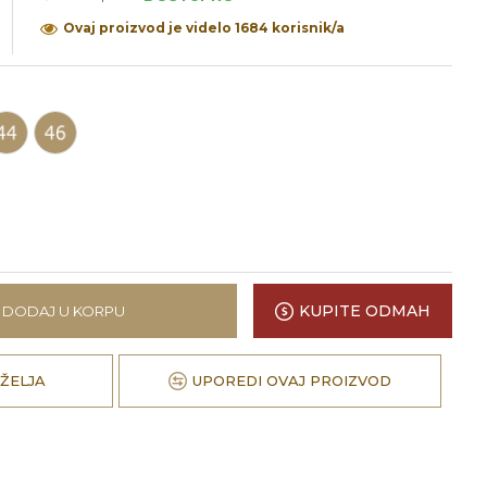
Ovaj proizvod je videlo 1684 korisnik/a
KUPITE ODMAH
DODAJ U KORPU
 ŽELJA
UPOREDI OVAJ PROIZVOD