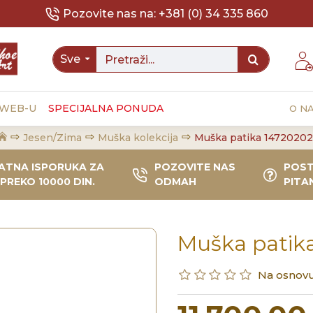
Pozovite nas na: +381 (0) 34 335 860
Sve
 WEB-U
SPECIJALNA PONUDA
O N
Jesen/Zima
Muška kolekcija
Muška patika 14720202
ATNA ISPORUKA ZA
POZOVITE NAS
POST
PREKO 10000 DIN.
ODMAH
PITA
Muška patik
Na osnovu