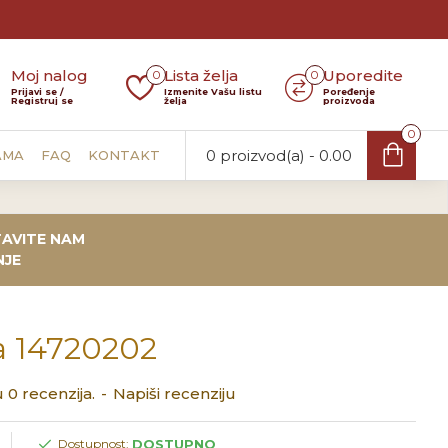
Moj nalog
Lista želja
Uporedite
0
0
Prijavi se /
Izmenite Vašu listu
Poređenje
Registruj se
želja
proizvoda
0
0 proizvod(a) - 0.00
AMA
FAQ
KONTAKT
AVITE NAM
NJE
a 14720202
 0 recenzija.
-
Napiši recenziju
DOSTUPNO
Dostupnost: