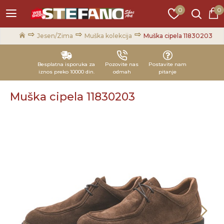
0
0
Jesen/Zima
Muška kolekcija
Muška cipela 11830203
Besplatna isporuka za
Pozovite nas
Postavite nam
iznos preko 10000 din.
odmah
pitanje
Muška cipela 11830203