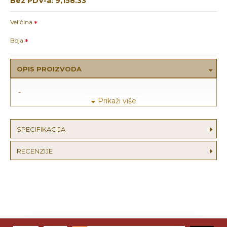
Bez PDV-a: 9,158.33
Veličina
Boja
OPIS PROIZVODA
-
SPECIFIKACIJA
RECENZIJE