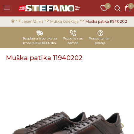
0
0
Jesen/Zima
Muška kolekcija
Muška patika 11940202
Besplatna isporuka za
Pozovite nas
Postavite nam
iznos preko 10000 din.
odmah
pitanje
Muška patika 11940202