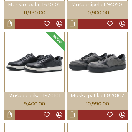
Muška cipela 11830102
Muška cipela 11940501
11,990.00
10,900.00
NOVO
Muška patika 11920101
Muška patika 11820102
9,400.00
10,990.00