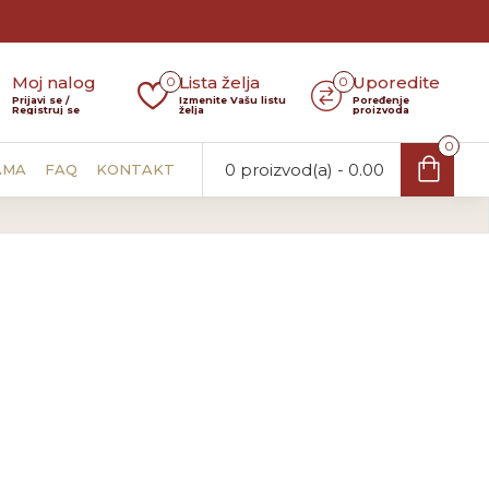
Moj nalog
Lista želja
Uporedite
0
0
Prijavi se /
Izmenite Vašu listu
Poređenje
Registruj se
želja
proizvoda
0
0 proizvod(a) - 0.00
AMA
FAQ
KONTAKT