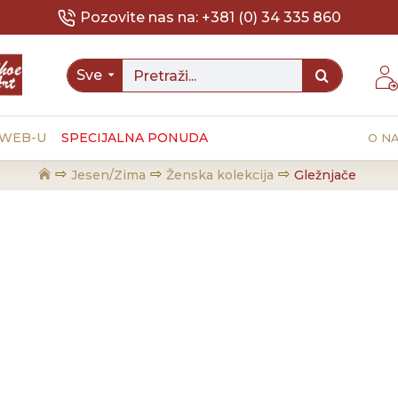
Pozovite nas na: +381 (0) 34 335 860
Sve
 WEB-U
SPECIJALNA PONUDA
O N
Jesen/Zima
Ženska kolekcija
Gležnjače