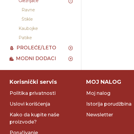
Gležnjače
Ravne
Štikle
Kaubojke
Patike
PROLEĆE/LETO
MODNI DODACI
Korisnički servis
MOJ NALOG
Politika privatnosti
Moj nalog
Uslovi korišćenja
Istorija porudžbina
Kako da kupite naše
Newsletter
proizvode?
Poručivanje