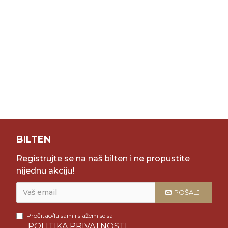
BILTEN
Registrujte se na naš bilten i ne propustite
nijednu akciju!
POŠALJI
Pročitao/la sam i slažem se sa
POLITIKA PRIVATNOSTI