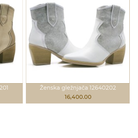
201
Ženska gležnjača 12640202
16,400.00