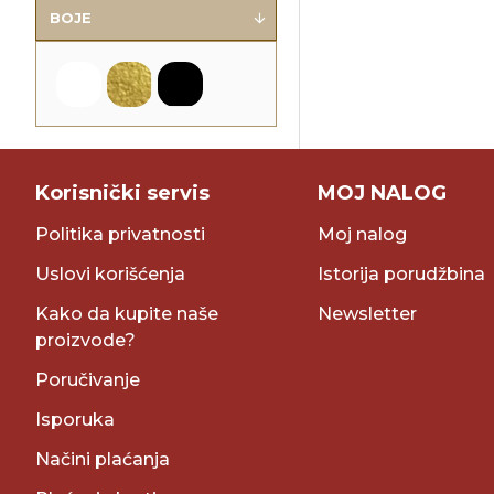
BOJE
Korisnički servis
MOJ NALOG
Politika privatnosti
Moj nalog
Uslovi korišćenja
Istorija porudžbina
Kako da kupite naše
Newsletter
proizvode?
Poručivanje
Isporuka
Načini plaćanja