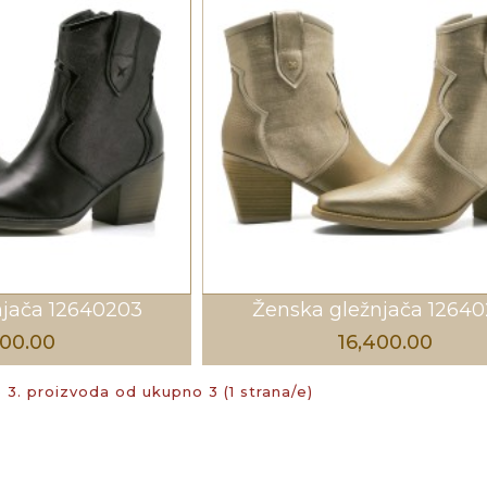
njača 12640203
Ženska gležnjača 12640
400.00
16,400.00
o 3. proizvoda od ukupno 3 (1 strana/e)