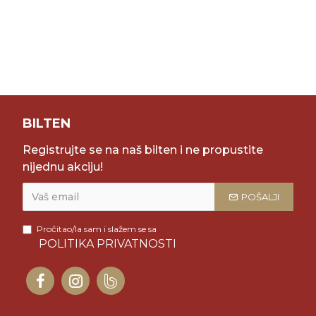
BILTEN
Registrujte se na naš bilten i ne propustite
nijednu akciju!
POŠALJI
Pročitao/la sam i slažem se sa
POLITIKA PRIVATNOSTI