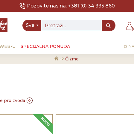
Pozovite nas na: +381 (0) 34 335 860
Sve
 WEB-U
SPECIJALNA PONUDA
O N
Čizme
e proizvoda
0
NOVO