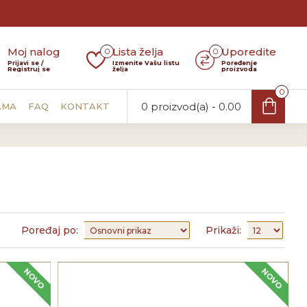
Moj nalog
Lista želja
Uporedite
0
0
Prijavi se /
Izmenite Vašu listu
Poređenje
Registruj se
želja
proizvoda
0
0 proizvod(a) - 0.00
AMA
FAQ
KONTAKT
Poređaj po:
Prikaži:
NOVO
NOVO