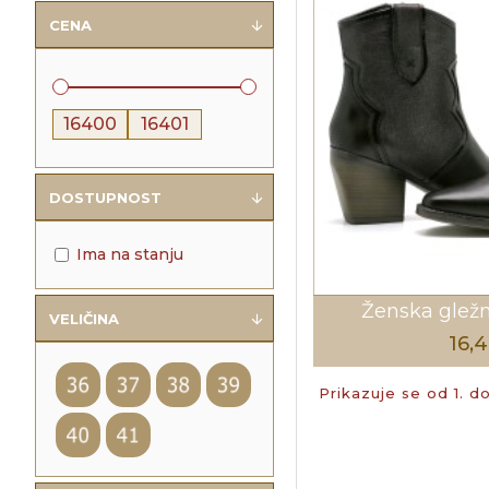
CENA
DOSTUPNOST
Ima na stanju
Ženska glež
VELIČINA
16,
Prikazuje se od 1. d