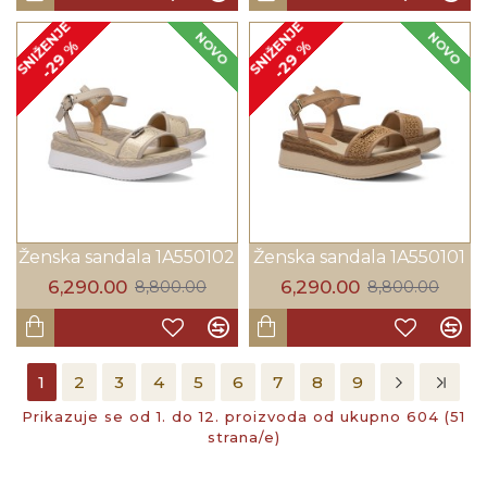
SNIŽENJE
SNIŽENJE
NOVO
NOVO
-29 %
-29 %
Ženska sandala 1A550102
Ženska sandala 1A550101
6,290.00
6,290.00
8,800.00
8,800.00
1
2
3
4
5
6
7
8
9
Prikazuje se od 1. do 12. proizvoda od ukupno 604 (51
strana/e)