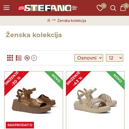
0
0
Ženska kolekcija
Ženska kolekcija
0
SNIŽENJE
SNIŽENJE
NOVO
NOVO
-43 %
-30 %
RASPRODATO